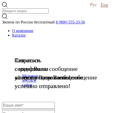
Рус
Eng
Звонок по России бесплатный
8 (800) 555-33-56
О компании
Каталог
Связаться
Запросить
Связаться
с нами
сертификаты
с отделом
Ваше сообщение
Медовые
успешно отправлено!
на продукцию
качества
Ваше сообщение
Ваше сообщение
муссы и
успешно отправлено!
успешно отправлено!
суфле