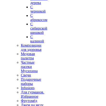
дерева
С
черникой
С
абрикосом
С
сибирской
шишкой
С
калиной
Композиции
для здоровья
Медовая
палитра
Частные
пасеки
Мусихина
Свечи
Подарочные
наборы
Infusions
Для гурманов.
Избранное
Фрутомёд
Джем на меду