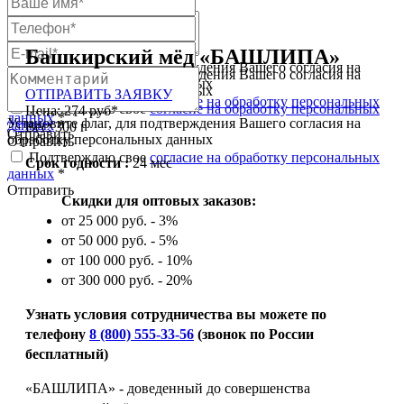
Башкирский мёд «БАШЛИПА»
Установите флаг, для подтверждения Вашего согласия на
Установите флаг, для подтверждения Вашего согласия на
обработку персональных данных
обработку персональных данных
ОТПРАВИТЬ ЗАЯВКУ
Подтверждаю свое
согласие на обработку персональных
Подтверждаю свое
согласие на обработку персональных
Цена: 274 руб*
данных
*
Установите флаг, для подтверждения Вашего согласия на
данных
*
Вес: 300 г
Отправить
обработку персональных данных
Отправить
Подтверждаю свое
согласие на обработку персональных
Срок годности :
24 мес
данных
*
Отправить
Скидки для оптовых заказов:
от 25 000 руб. - 3%
от 50 000 руб. - 5%
от 100 000 руб. - 10%
от 300 000 руб. - 20%
Узнать условия сотрудничества вы можете по
телефону
8 (800) 555-33-56
(звонок по России
бесплатный)
«БАШЛИПА» - доведенный до совершенства