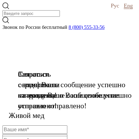
Рус
Eng
Звонок по России бесплатный
8 (800) 555-33-56
Связаться
Запросить
Связаться
с нами
сертификаты
с отделом
Ваше сообщение успешно
отправлено!
на продукцию
качества
Ваше сообщение успешно
Ваше сообщение
успешно отправлено!
отправлено!
Живой мед