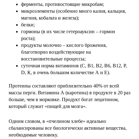
ферменты, противостоящие микробам;
микроэлементы (особенно много калия, кальция,
магния, кобальта и железа);
белки;
гормоны (в их числе гетероауксин – гормон
роста);
продукты молочно – кислого брожения,
благотворно воздействующие на
восстановительные процессы;
суточная норма витаминов (С, В1, В2, В6, B12, Р,
D, К, в очень большом количестве А и Е).
Протеины составляют приблизительно 40% от всей
массы перги. Витамина А (каротина) в продукте в 20 раз
больше, чем в морковке. Продукт богат лецитином,
который служит «пищей для мозга».
Одним словом, в «пчелином хлебе» идеально
сбалансированы все биологически активные вещества,
необходимые человеку.