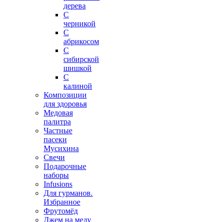
дерева
С
черникой
С
абрикосом
С
сибирской
шишкой
С
калиной
Композиции
для здоровья
Медовая
палитра
Частные
пасеки
Мусихина
Свечи
Подарочные
наборы
Infusions
Для гурманов.
Избранное
Фрутомёд
Джем на меду