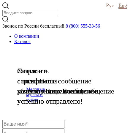
Рус
Eng
Звонок по России бесплатный
8 (800) 555-33-56
О компании
Каталог
Связаться
Запросить
Связаться
с нами
сертификаты
с отделом
Ваше сообщение
Медовые
успешно отправлено!
на продукцию
качества
Ваше сообщение
Ваше сообщение
муссы и
успешно отправлено!
успешно отправлено!
суфле