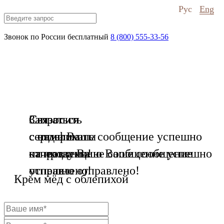
Рус
Eng
Звонок по России бесплатный
8 (800) 555-33-56
Связаться
Запросить
Связаться
с нами
сертификаты
с отделом
Ваше сообщение успешно
отправлено!
на продукцию
качества
Ваше сообщение успешно
Ваше сообщение
успешно отправлено!
отправлено!
Крем мёд с облепихой