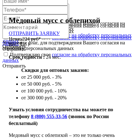
Медовый мусс с облепихой
Установите флаг, для подтверждения Вашего согласия на
Установите флаг, для подтверждения Вашего согласия на
обработку персональных данных
обработку персональных данных
ОТПРАВИТЬ ЗАЯВКУ
Подтверждаю свое
согласие на обработку персональных
Подтверждаю свое
согласие на обработку персональных
Цена: 224 руб*
данных
*
Установите флаг, для подтверждения Вашего согласия на
данных
*
Вес: 300 г
Отправить
обработку персональных данных
Отправить
Подтверждаю свое
согласие на обработку персональных
Срок годности :
24 мес.
данных
*
Отправить
Скидки для оптовых заказов:
от 25 000 руб. - 3%
от 50 000 руб. - 5%
от 100 000 руб. - 10%
от 300 000 руб. - 20%
Узнать условия сотрудничества вы можете по
телефону
8 (800) 555-33-56
(звонок по России
бесплатный)
Медовый мусс с облепихой – это не только очень