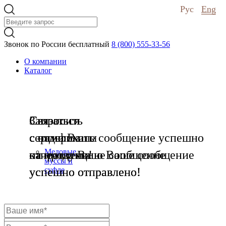
Рус
Eng
Звонок по России бесплатный
8 (800) 555-33-56
О компании
Каталог
Связаться
Запросить
Связаться
с нами
сертификаты
с отделом
Ваше сообщение успешно
Медовые
отправлено!
на продукцию
качества
Ваше сообщение
Ваше сообщение
муссы и
успешно отправлено!
успешно отправлено!
суфле