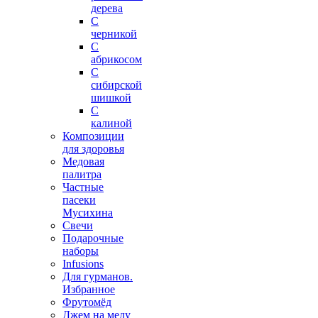
дерева
С
черникой
С
абрикосом
С
сибирской
шишкой
С
калиной
Композиции
для здоровья
Медовая
палитра
Частные
пасеки
Мусихина
Свечи
Подарочные
наборы
Infusions
Для гурманов.
Избранное
Фрутомёд
Джем на меду