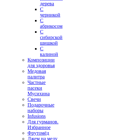
дерева
С
черникой
С
абрикосом
С
сибирской
шишкой
С
калиной
Композиции
для здоровья
Медовая
палитра
Частные
пасеки
Мусихина
Свечи
Подарочные
наборы
Infusions
Для гурманов.
Избранное
Фрутомёд
Джем на меду