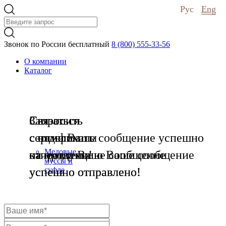
Рус
Eng
Звонок по России бесплатный
8 (800) 555-33-56
О компании
Каталог
Связаться
Запросить
Связаться
с нами
сертификаты
с отделом
Ваше сообщение успешно
Медовые
отправлено!
на продукцию
качества
Ваше сообщение
Ваше сообщение
муссы и
успешно отправлено!
успешно отправлено!
суфле