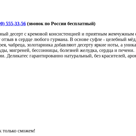
00) 555-33-56
(звонок по России бесплатный)
ошный десерт с кремовой консистенцией и приятным жемчужным 
т отзыв в сердце любого гурмана. В основе суфле - целебный мё
, чабреца, золотарника добавляют десерту яркие ноты, а уника
уды, мигреней, бессонницы, болезней желудка, сердца и печен
и. Деликатес гарантированно натуральный, без красителей, аро
к только сможем!