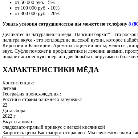
от 50 000 руб. - 5%
от 100 000 руб. - 10%
от 300 000 руб. - 20%
Узнать условия сотрудничества вы можете по телефону
8 (8
Деликатес из натурального мёда "Царский бархат" - это роск
палитра вкуса - это воплощение высокой кухни, которое найдё
Киргизии и Башкирии. Ароматы соцветий липы, мелиссы, кипрея
вкус. Суфле поможет в профилактике и лечении анемии, прост
подарит жизненную энергию для борьбы с вирусами и болезням
ХАРАКТЕРИСТИКИ МЁДА
Консистенция:
легкая
География происхождения :
Россия и страны ближнего зарубежья
22
Дата сбора:
2022 г
Вкус и аромат:
сладковато-пряный привкус с лёгкой кислинкой
Запросить цены
Ваш запрос отправлен. Мы свяжемся с вами ка