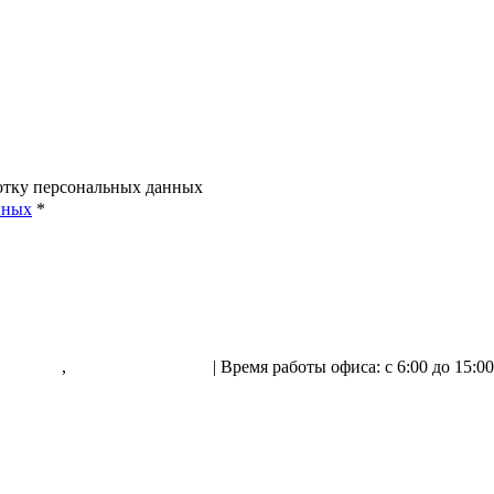
ботку персональных данных
нных
*
505-50-72
,
+7 (800) 555-33-56
| Время работы офиса: с 6:00 до 15:0