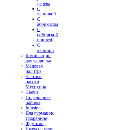
дерева
С
черникой
С
абрикосом
С
сибирской
шишкой
С
калиной
Композиции
для здоровья
Медовая
палитра
Частные
пасеки
Мусихина
Свечи
Подарочные
наборы
Infusions
Для гурманов.
Избранное
Фрутомёд
Джем на меду