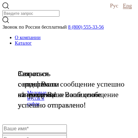
Рус
Eng
Звонок по России бесплатный
8 (800) 555-33-56
О компании
Каталог
Связаться
Запросить
Связаться
с нами
сертификаты
с отделом
Ваше сообщение успешно
Медовые
отправлено!
на продукцию
качества
Ваше сообщение
Ваше сообщение
муссы и
успешно отправлено!
успешно отправлено!
суфле