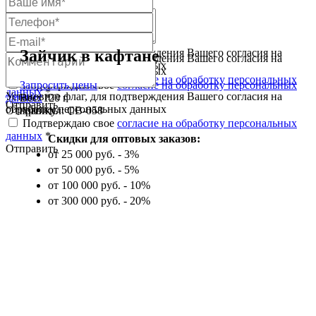
Установите флаг, для подтверждения Вашего согласия на
Зайчик в кафтане
Установите флаг, для подтверждения Вашего согласия на
обработку персональных данных
обработку персональных данных
Подтверждаю свое
согласие на обработку персональных
Подтверждаю свое
согласие на обработку персональных
Запросить цены
данных
*
Установите флаг, для подтверждения Вашего согласия на
данных
*
Вес: 120 г
Отправить
обработку персональных данных
Отправить
Артикул: СВ-058
Подтверждаю свое
согласие на обработку персональных
данных
*
Скидки для оптовых заказов:
Отправить
от 25 000 руб. - 3%
от 50 000 руб. - 5%
от 100 000 руб. - 10%
от 300 000 руб. - 20%