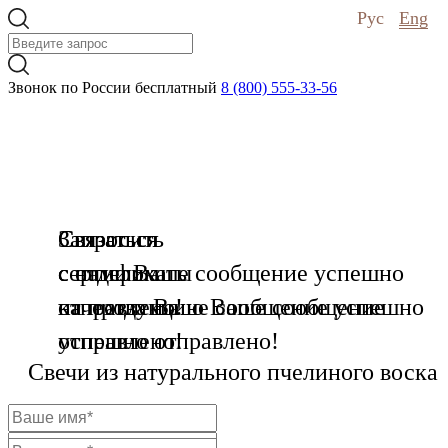
Рус
Eng
Звонок по России бесплатный
8 (800) 555-33-56
Связаться
Запросить
Связаться
с нами
сертификаты
с отделом
Ваше сообщение успешно
отправлено!
на продукцию
качества
Ваше сообщение успешно
Ваше сообщение
успешно отправлено!
отправлено!
Свечи из натурального пчелиного воска