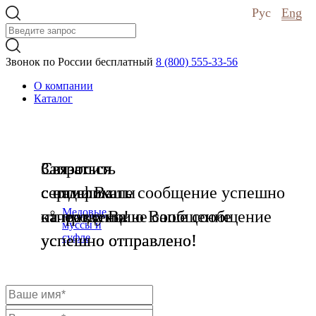
Рус
Eng
Звонок по России бесплатный
8 (800) 555-33-56
О компании
Каталог
Связаться
Запросить
Связаться
с нами
сертификаты
с отделом
Ваше сообщение успешно
Медовые
отправлено!
на продукцию
качества
Ваше сообщение
Ваше сообщение
муссы и
успешно отправлено!
успешно отправлено!
суфле