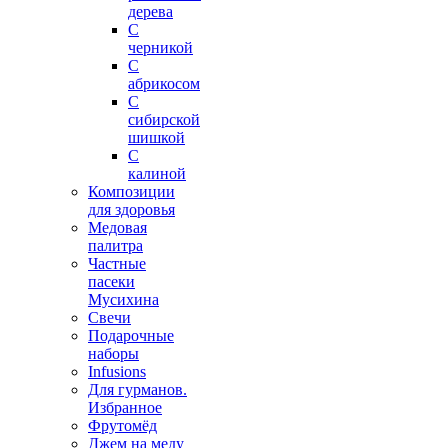
дерева
С
черникой
С
абрикосом
С
сибирской
шишкой
С
калиной
Композиции
для здоровья
Медовая
палитра
Частные
пасеки
Мусихина
Свечи
Подарочные
наборы
Infusions
Для гурманов.
Избранное
Фрутомёд
Джем на меду